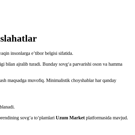
slahatlar
in insonlarga e’tibor belgisi sifatida.
gi bilan ajralib turadi. Bunday sovg‘a parvarishi oson va hamma
anlash maqsadga muvofiq. Minimalistik choyshablar har qanday
blanadi.
rendining sovg‘a to‘plamlari
Uzum Market
platformasida mavjud.