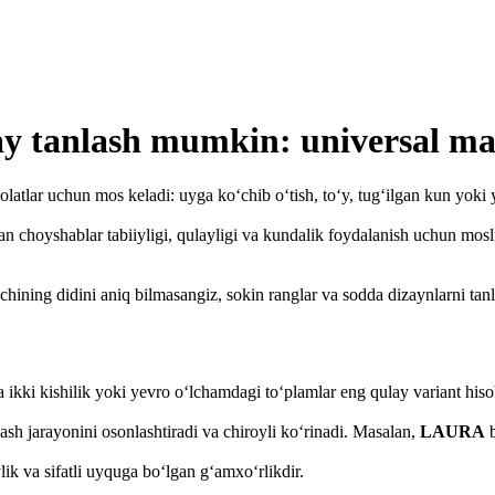
y tanlash mumkin: universal ma
tlar uchun mos keladi: uyga ko‘chib o‘tish, to‘y, tug‘ilgan kun yoki yaq
 choyshablar tabiiyligi, qulayligi va kundalik foydalanish uchun mosli
chining didini aniq bilmasangiz, sokin ranglar va sodda dizaynlarni t
ikki kishilik yoki yevro o‘lchamdagi to‘plamlar eng qulay variant hiso
sh jarayonini osonlashtiradi va chiroyli ko‘rinadi. Masalan,
LAURA
b
k va sifatli uyquga bo‘lgan g‘amxo‘rlikdir.