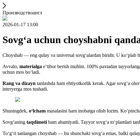
Производствоангл
2026-01-17 13:00
Sovg‘a uchun choyshabni qanda
Choyshab — eng qulay va universal sovg‘alardan biridir. U ko‘plab hola
Avvalo,
materialga
e’tibor berish muhim. 100% paxtadan tayyorlangan
uchun mos bo‘ladi.
Rang va dizayn
tanlashda ham ehtiyotkorlik kerak. Agar sovg‘a oluv
interyerga mos tushadi.
Shuningdek,
o‘lcham
masalasini ham inobatga olish lozim. Ko‘pincha 
Sovg‘aning
taqdimoti
ham ahamiyatli. Tayyor sovg‘a to‘plamlari tanla
To‘g‘ri tanlangan choyshab — bu shunchaki sovg‘a emas, balki qulayli