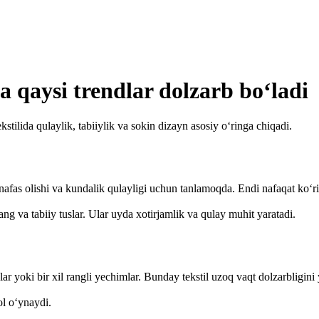
da qaysi trendlar dolzarb bo‘ladi
stilida qulaylik, tabiiylik va sokin dizayn asosiy o‘ringa chiqadi.
nafas olishi va kundalik qulayligi uchun tanlamoqda. Endi nafaqat ko‘ri
rang va tabiiy tuslar. Ular uyda xotirjamlik va qulay muhit yaratadi.
 yoki bir xil rangli yechimlar. Bunday tekstil uzoq vaqt dolzarbligini
l o‘ynaydi.