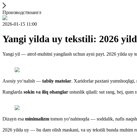
Производствоангл
2026-01-15 11:00
Yangi yilda uy tekstili: 2026 yil
Yangi yil — atrof-muhitni yangilash uchun ayni payt. 2026 yilda uy tek
Asosiy yo‘nalish —
tabiiy matolar
. Xaridorlar paxtani yumshoqligi, 
Ranglarda
sokin va iliq ohanglar
ustunlik qiladi: sut rang, bej, qum 
Dizayn esa
minimalizm
tomon yo‘nalmoqda — soddalik, nafis naqshlar
2026 yilda uy — bu dam olish maskani, va uy tekstili bunda muhim ro