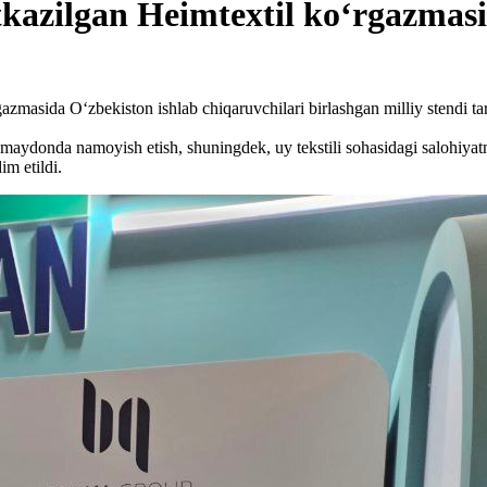
lgan Heimtextil ko‘rgazmasida
azmasida O‘zbekiston ishlab chiqaruvchilari birlashgan milliy stendi tark
o maydonda namoyish etish, shuningdek, uy tekstili sohasidagi salohiyat
im etildi.