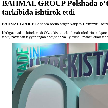
BAHMAL GROUP Polshada o‘tkazi
tarkibida ishtirok etdi
BAHMAL GROUP
Polshada bo‘lib o‘tgan xalqaro
Heimtextil
ko‘rg
Ko‘rgazmada ishtirok etish O‘zbekiston tekstil mahsulotlarini xalqar
tabiiy paxtadan tayyorlangan choyshab va uy tekstili mahsulotlari taqd