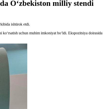
 O‘zbekiston milliy stendi
ibida ishtirok etdi.
ni ko‘rsatish uchun muhim imkoniyat bo‘ldi. Ekspozitsiya doirasida